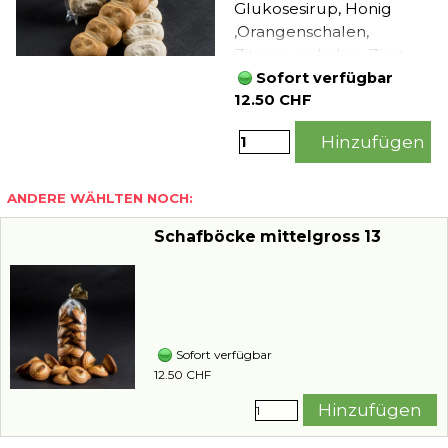
Glukosesirup, Honig
,Orangenschalen,
Zitronenschalen, Zimt,
Nelken, Triebsalz
Sofort verfügbar
(Backtriebmittel
12.50 CHF
E503,504),
Hinzufügen
Überzugsmittel (E414)
ANDERE WÄHLTEN NOCH:
Schafböcke mittelgross 13
Sofort verfügbar
12.50 CHF
Hinzufügen