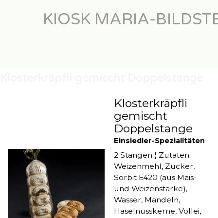
Direkt zum Seiteninhalt
KIOSK MARIA-BILDST
Klosterkräpfli gemischt Doppelstange
Klosterkräpfli
gemischt
Doppelstange
Einsiedler-Spezialitäten
2 Stangen ¦ Zutaten:
Weizenmehl, Zucker,
Sorbit E420 (aus Mais-
und Weizenstärke),
Wasser, Mandeln,
Haselnusskerne, Vollei,