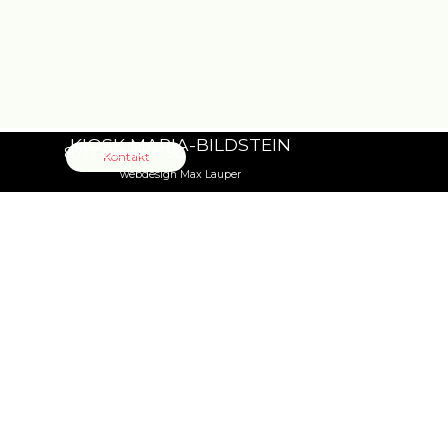
KIOSK MARIA-BILDSTEIN
8717 Benken SG
Kontakt
webdesign Max Lauper
Zurück zum Seiteninhalt